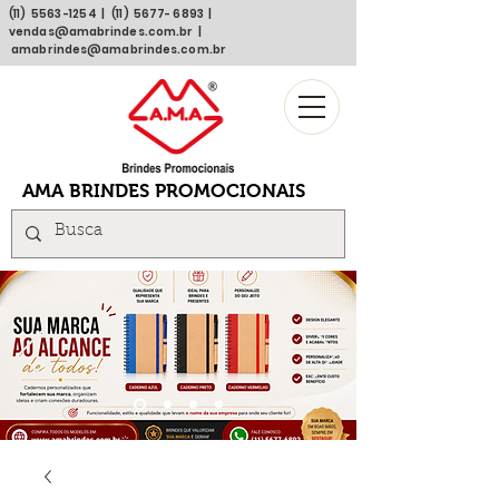
(11)
5563 -1254
| (11)
5677- 6893
|
vendas@amabrindes.com.br
|
amabrindes@amabrindes.com.br
AMA BRINDES PROMOCIONAIS