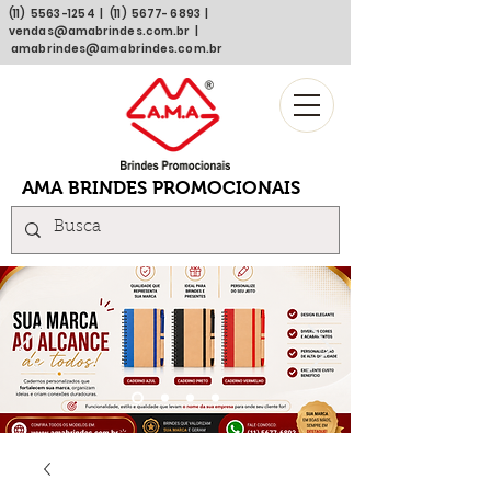
(11)
5563 -1254
| (11)
5677- 6893
|
vendas@amabrindes.com.br
|
amabrindes@amabrindes.com.br
AMA BRINDES PROMOCIONAIS