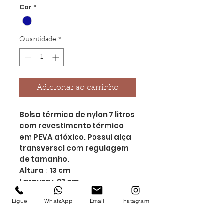
Cor
*
Quantidade
*
Adicionar ao carrinho
Bolsa térmica de nylon 7 litros
com revestimento térmico
em PEVA atóxico. Possui alça
transversal com regulagem
de tamanho.
Altura : 13 cm
Largura : 23 cm
Profundidade : 16 cm
Ligue
WhatsApp
Email
Instagram
Medidas aproximadas para
gravação (CxL): 7 cm x 15 cm