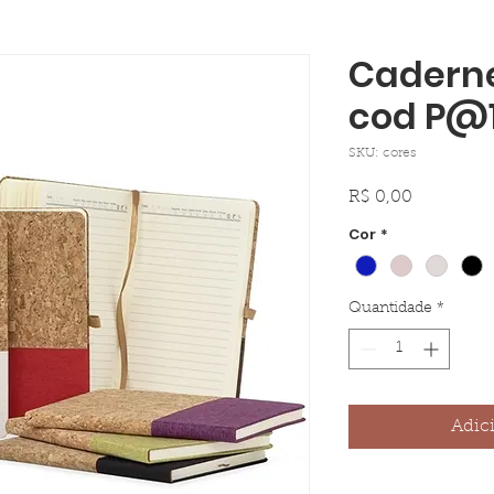
Caderne
cod P@1
SKU: cores
Preço
R$ 0,00
Cor
*
Quantidade
*
Adic