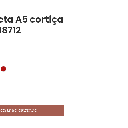
ta A5 cortiça
8712
ionar ao carrinho