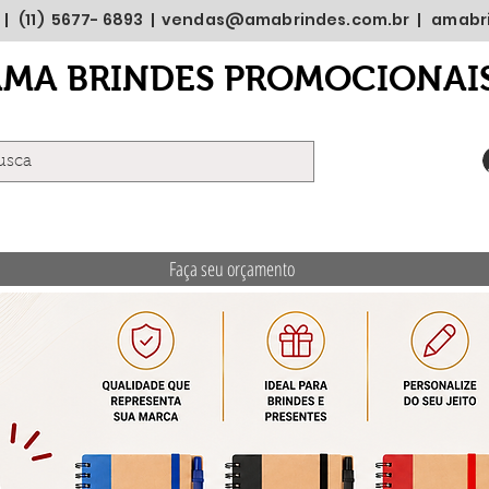
 | (11) 5677- 6893 |
vendas@amabrindes.com.br
|
amabr
AMA BRINDES PROMOCIONAI
Faça seu orçamento