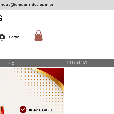
indes@amabrindes.com.br
S
Login
Blog
KIT EXECUTIVE