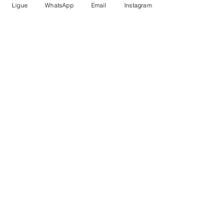
cm
Ligue
WhatsApp
Email
Instagram
Medidas aproximadas para
gravação (CxL): 3 cm x 1 cm
Peso aproximado (g): 14
Inscrever-se
PROCURANDO BRINDES ?
nòs divulgamos a sua
marca
aparecido@amabrindes.com.br
Faça SEU ORÇAMENTO