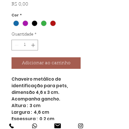
Preço
R$ 0,00
Cor
*
Quantidade
*
Adicionar ao carrinho
Chaveiro metálico de
identificação para pets,
dimensão 4,6 x 3 cm.
Acompanha gancho.
Altura : 3 cm
Largura : 4,6 cm
Espessura : 0,2 cm
Comprimento : c/ gancho: 4,9