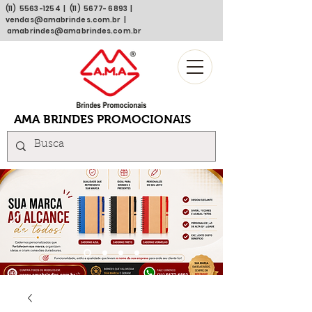
(11)
5563 -1254
| (11)
5677- 6893
|
vendas@amabrindes.com.br
|
amabrindes@amabrindes.com.br
AMA BRINDES PROMOCIONAIS