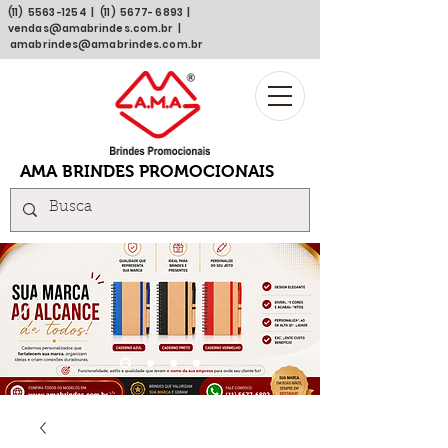
(11)
5563 -1254
| (11)
5677- 6893
|
vendas@amabrindes.com.br
|
amabrindes@amabrindes.com.br
AMA BRINDES PROMOCIONAIS