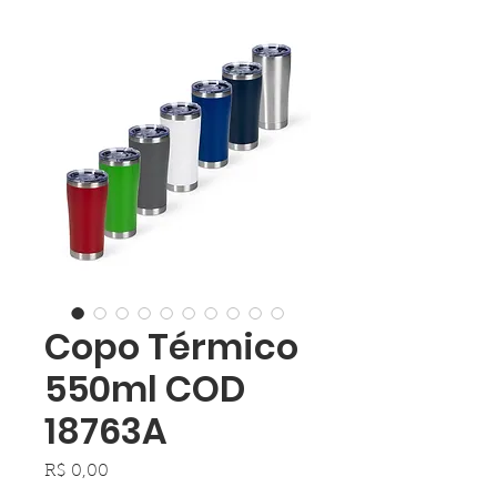
Copo Térmico
550ml COD
18763A
Preço
R$ 0,00