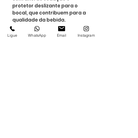
protetor deslizante para o
bocal, que contribuem para a
qualidade da bebida.
Altura : 17,8 cm
Largura : 9,1 cm
Ligue
WhatsApp
Email
Instagram
Circunferência : 27,7 cm
Diametro : 8,4 cm
Medidas aproximadas para
gravação (CxL): 13 cm x 4 cm
Peso aproximado (g): 350
Inscrever-se