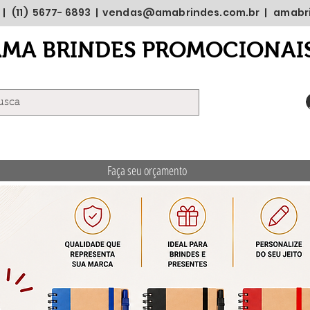
 | (11) 5677- 6893 |
vendas@amabrindes.com.br
|
amabr
AMA BRINDES PROMOCIONAI
Faça seu orçamento