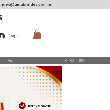
indes@amabrindes.com.br
S
Login
Blog
KIT EXECUTIVE