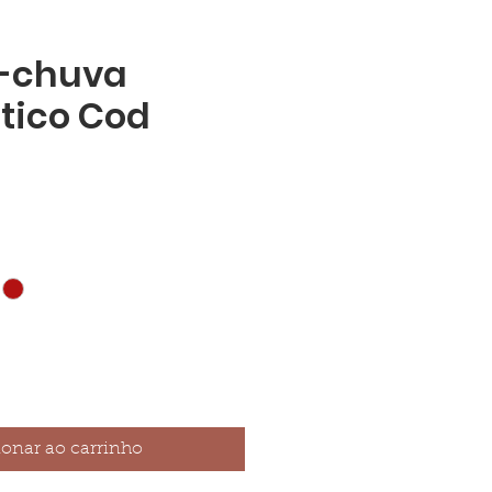
-chuva
tico Cod
ionar ao carrinho