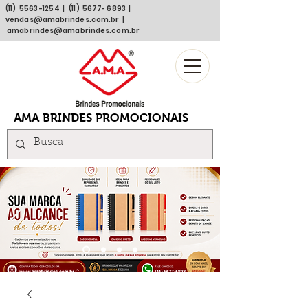
(11)
5563 -1254
| (11)
5677- 6893
|
vendas@amabrindes.com.br
|
amabrindes@amabrindes.com.br
AMA BRINDES PROMOCIONAIS