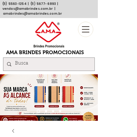
(11)
5563 -1254
| (11)
5677- 6893
|
vendas@amabrindes.com.br
|
amabrindes@amabrindes.com.br
AMA BRINDES PROMOCIONAIS