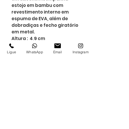
estojo em bambu com
revestimento interno em
espuma de EVA, além de
dobradiças e fecho giratório
em metal.
Altura : 4,9 cm
Largura : 14,9 cm
Profundidade : 16,9 cm
Ligue
WhatsApp
Email
Instagram
Medidas aproximadas para
gravação (CxL): 15 cm x 13 cm
(tampa) - 1 cm x 12 cm (parte
frontal) - 0,5 cm x 4 cm
(saca-rolhas)
Peso aproximado (g): 418