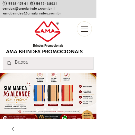
(11)
5563 -1254
| (11)
5677- 6893
|
vendas@amabrindes.com.br
|
amabrindes@amabrindes.com.br
AMA BRINDES PROMOCIONAIS