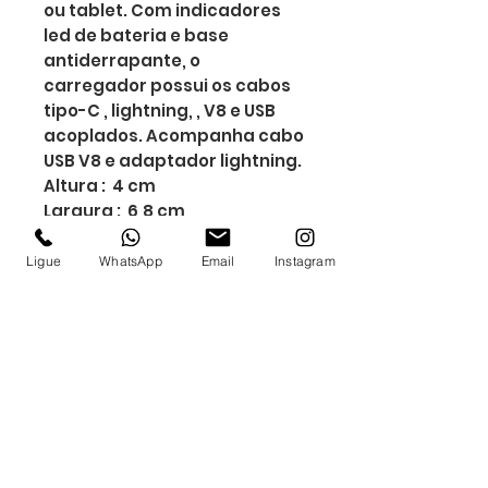
ou tablet. Com indicadores
led de bateria e base
antiderrapante, o
carregador possui os cabos
tipo-C , lightning, , V8 e USB
acoplados. Acompanha cabo
USB V8 e adaptador lightning.
Altura : 4 cm
Largura : 6,8 cm
Comprimento : 14,2 cm
Medidas aproximadas para
Ligue
WhatsApp
Email
Instagram
gravação (CxL): Base: 7cm x
4,5cm/ Suporte: 6,2 cm x
5,9cm
Tamanho total
aproximado (CxL): Altura
aberto: 17,9 cm
Peso aproximado (g): 298