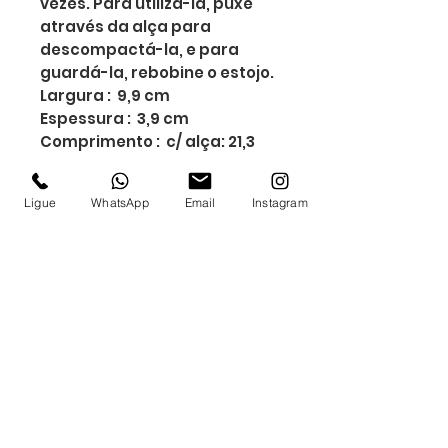
vezes. Para utilizá-la, puxe
através da alça para
descompactá-la, e para
guardá-la, rebobine o estojo.
Largura : 9,9 cm
Espessura : 3,9 cm
Comprimento : c/ alça: 21,3
cm
Medidas aproximadas para
Ligue
WhatsApp
Email
Instagram
gravação (CxL): Case: 1,5 cm
x 1,5cm / Alça: 7 cm x 1,5 cm /
Sacola: 30cm x 24cm
Tamanho total
aproximado (CxL): Sacola
com alça: 92 cm x 31 cm
Peso aproximado (g): 84