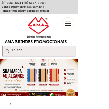
(11)
5563 -1254
| (11)
5677- 6893
|
vendas@amabrindes.com.br
|
amabrindes@amabrindes.com.br
AMA BRINDES PROMOCIONAIS