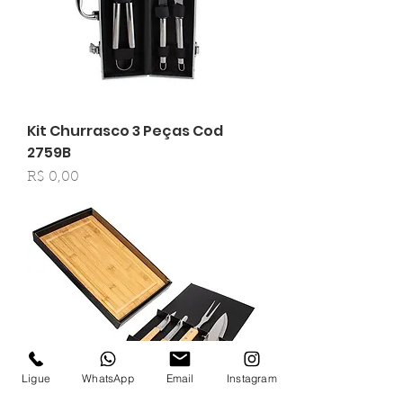
Kit Churrasco 3 Peças Cod
2759B
Preço
R$ 0,00
Ligue
WhatsApp
Email
Instagram