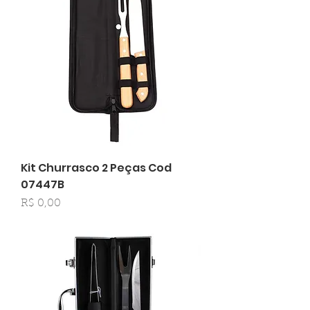
Kit Churrasco 2 Peças Cod
07447B
Preço
R$ 0,00