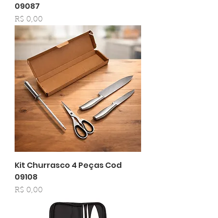
09087
Preço
R$ 0,00
Kit Churrasco 4 Peças Cod
09108
Preço
R$ 0,00