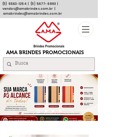
(11)
5563 -1254
| (11)
5677- 6893
|
vendas@amabrindes.com.br
|
amabrindes@amabrindes.com.br
AMA BRINDES PROMOCIONAIS