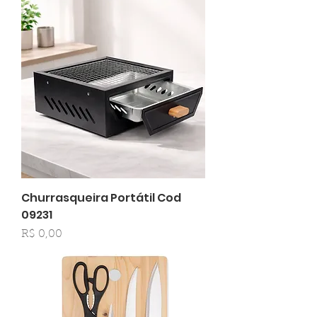
Churrasqueira Portátil Cod
09231
Preço
R$ 0,00