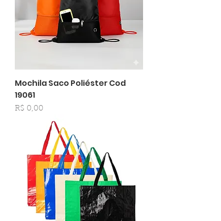
Mochila Saco Poliéster Cod
19061
Preço
R$ 0,00