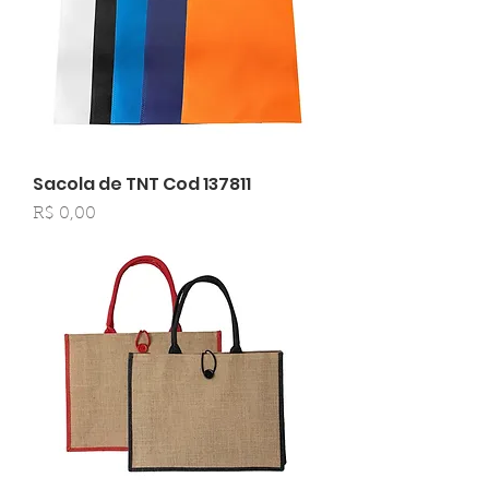
Sacola de TNT Cod 137811
Preço
R$ 0,00