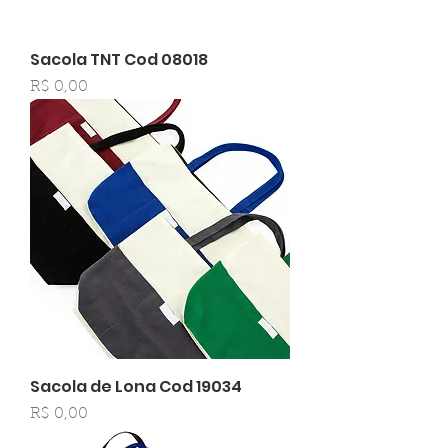
Sacola TNT Cod 08018
Preço
R$ 0,00
Sacola de Lona Cod 19034
Preço
R$ 0,00