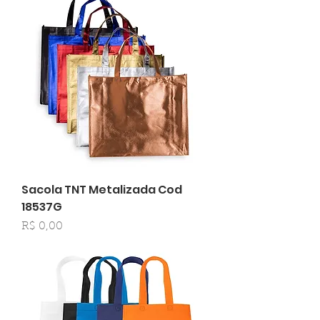
Sacola TNT Metalizada Cod
18537G
Preço
R$ 0,00