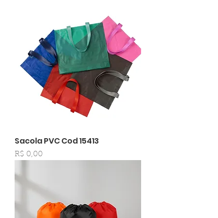
Sacola PVC Cod 15413
Preço
R$ 0,00