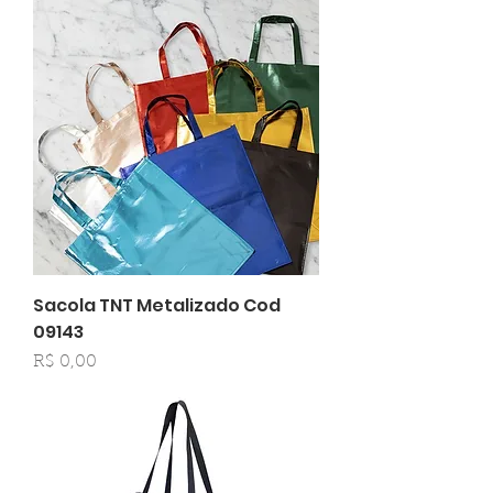
Sacola TNT Metalizado Cod
09143
Preço
R$ 0,00