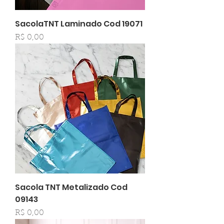
SacolaTNT Laminado Cod 19071
Preço
R$ 0,00
Sacola TNT Metalizado Cod
09143
Preço
R$ 0,00