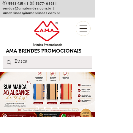
(11)
5563 -1254
| (11)
5677- 6893
|
vendas@amabrindes.com.br
|
amabrindes@amabrindes.com.br
AMA BRINDES PROMOCIONAIS