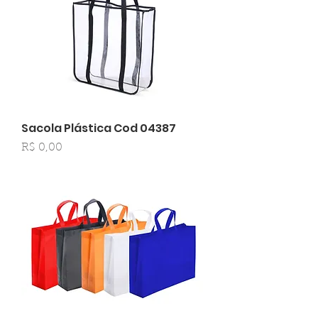
Sacola Plástica Cod 04387
Preço
R$ 0,00