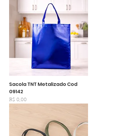
Sacola TNT Metalizado Cod
09142
Preço
R$ 0,00