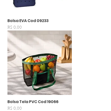
Bolsa EVA Cod 09233
Preço
R$ 0,00
Bolsa Tela PVC Cod 19066
Preço
R$ 0,00