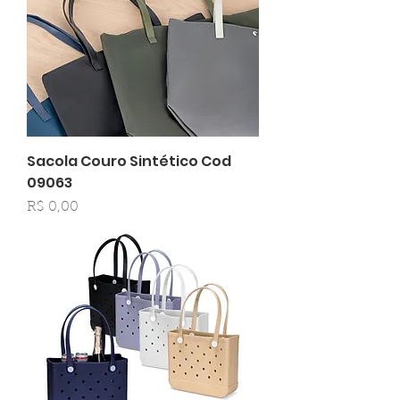
Sacola Couro Sintético Cod
09063
Preço
R$ 0,00