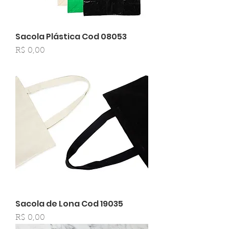
Sacola Plástica Cod 08053
Preço
R$ 0,00
Sacola de Lona Cod 19035
Preço
R$ 0,00