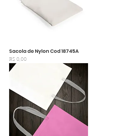
Sacola de Nylon Cod 18745A
Preço
R$ 0,00