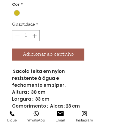
Cor
*
Quantidade
*
Adicionar ao carrinho
Sacola feita em nylon
resistente à água e
fechamento em zíper.
Altura : 38 cm
Largura : 33 cm
Comprimento : Alças: 23 cm
Medidas aproximadas para
gravação (CxL): 35 cm x 30
Ligue
WhatsApp
Email
Instagram
cm
Peso aproximado (g): 165