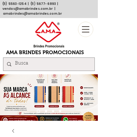
(11)
5563 -1254
| (11)
5677- 6893
|
vendas@amabrindes.com.br
|
amabrindes@amabrindes.com.br
AMA BRINDES PROMOCIONAIS