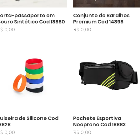
orta-passaporte em
Conjunto de Baralhos
Visualização rápida
Visualização rápida
ouro Sintético Cod 18880
Premium Cod 14898
reço
Preço
$ 0,00
R$ 0,00
ulseira de Silicone Cod
Pochete Esportiva
Visualização rápida
Visualização rápida
8828
Neoprene Cod 18883
reço
Preço
$ 0,00
R$ 0,00