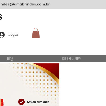
indes@amabrindes.com.br
S
Login
Blog
KIT EXECUTIVE