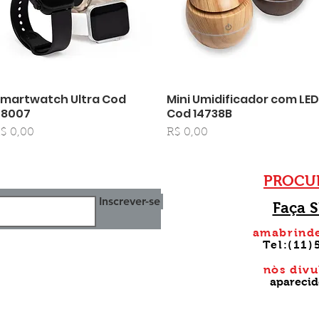
martwatch Ultra Cod
Mini Umidificador com LED
Visualização rápida
Visualização rápida
08007
Cod 14738B
reço
Preço
$ 0,00
R$ 0,00
PROCUR
Inscrever-se
Faça 
amabrind
Tel:(11
nòs div
apareci