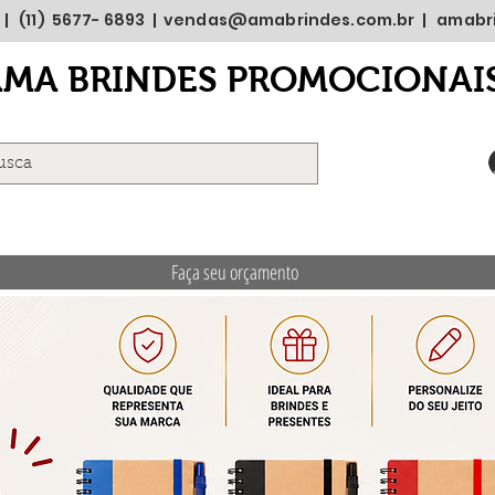
 | (11) 5677- 6893 |
vendas@amabrindes.com.br
|
amabr
AMA BRINDES PROMOCIONAI
Faça seu orçamento