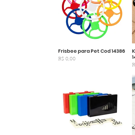
Frisbee para Pet Cod 14386
K
Visualização rápida
1
Preço
R$ 0,00
P
R