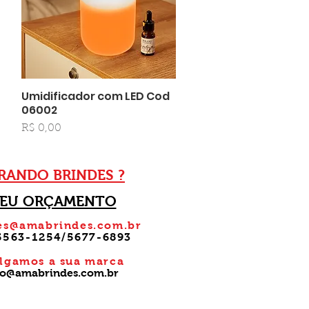
Umidificador com LED Cod
Visualização rápida
06002
Preço
R$ 0,00
ANDO BRINDES ?
SEU ORÇAMENTO
es@amabrindes.com.br
)5563-1254/5677-6893
ulgamos a sua marca
do@amabrindes.com.br