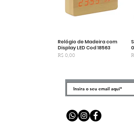
Relógio de Madeira com
S
Visualização rápida
Display LED Cod 18563
Preço
P
R$ 0,00
R