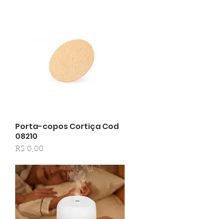
Porta-copos Cortiça Cod
Visualização rápida
08210
Preço
R$ 0,00