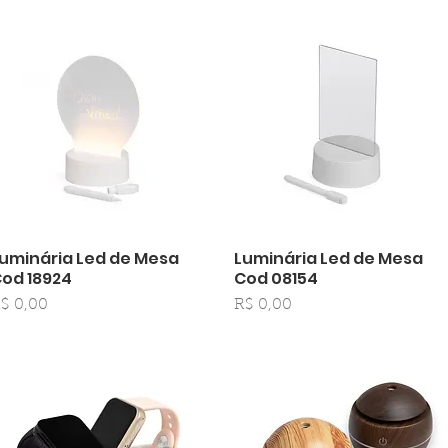
uminária Led de Mesa
Luminária Led de Mesa
Visualização rápida
Visualização rápida
od 18924
Cod 08154
reço
Preço
$ 0,00
R$ 0,00