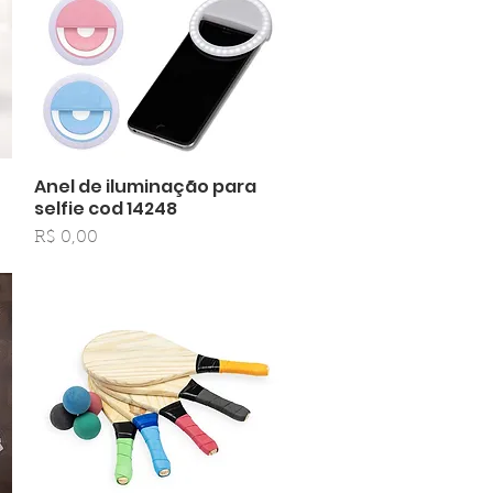
0
Anel de iluminação para
Visualização rápida
selfie cod 14248
Preço
R$ 0,00