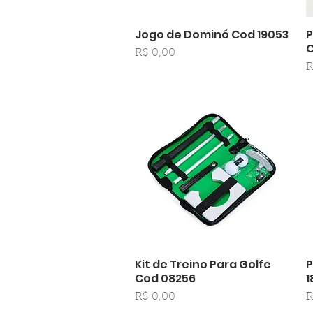
Jogo de Dominó Cod 19053
P
Visualização rápida
C
Preço
R$ 0,00
P
R
Kit de Treino Para Golfe
P
Visualização rápida
Cod 08256
1
Preço
P
R$ 0,00
R