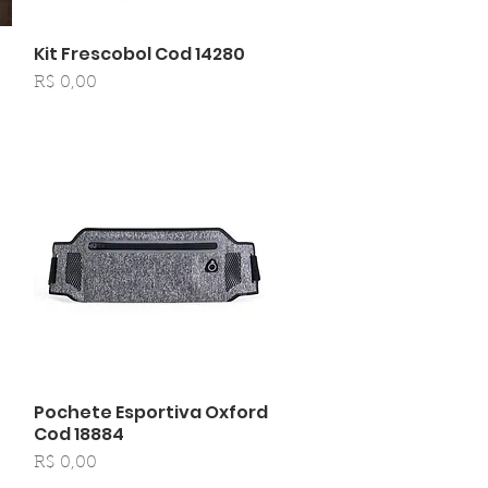
Kit Frescobol Cod 14280
Visualização rápida
Preço
R$ 0,00
Pochete Esportiva Oxford
Visualização rápida
Cod 18884
Preço
R$ 0,00