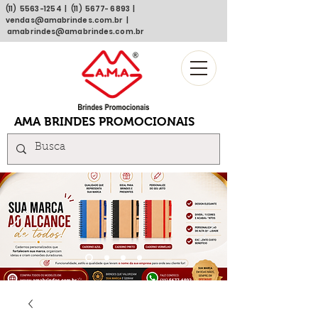
(11)
5563 -1254
| (11)
5677- 6893
|
vendas@amabrindes.com.br
|
amabrindes@amabrindes.com.br
AMA BRINDES PROMOCIONAIS