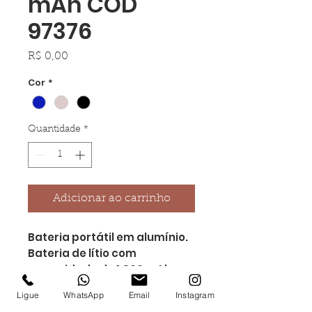
mAh COD
97376
Preço
R$ 0,00
Cor
*
Quantidade
*
Adicionar ao carrinho
Bateria portátil em alumínio.
Bateria de lítio com
capacidade de 1.800 mAh,
tempo de vida ≥ 500 ciclos e
Ligue
WhatsApp
Email
Instagram
porta de saída USB-A. Incluso