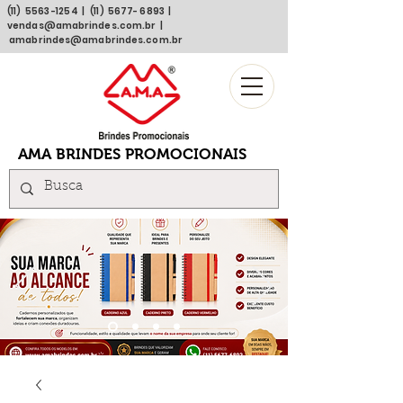
(11)
5563 -1254
| (11)
5677- 6893
|
vendas@amabrindes.com.br
|
amabrindes@amabrindes.com.br
AMA BRINDES PROMOCIONAIS