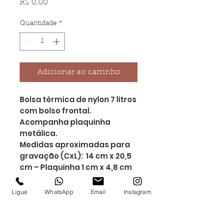
Preço
R$ 0,00
Quantidade
*
Adicionar ao carrinho
Bolsa térmica de nylon 7 litros
com bolso frontal.
Acompanha plaquinha
metálica.
Medidas aproximadas para
gravação (CxL): 14 cm x 20,5
cm – Plaquinha 1 cm x 4,8 cm
Tamanho total
aproximado (CxL): 22,5 cm x
Ligue
WhatsApp
Email
Instagram
23 cm x 14,5 cm
Peso aproximado (g): 113