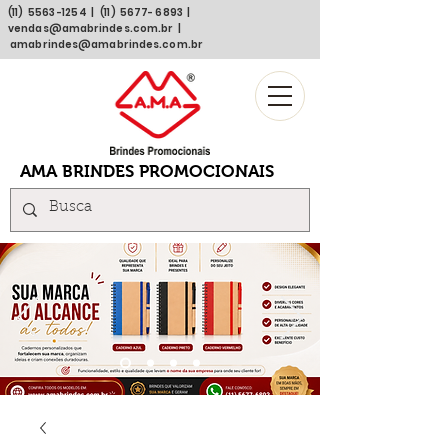
(11)
5563 -1254
| (11)
5677- 6893
|
vendas@amabrindes.com.br
|
amabrindes@amabrindes.com.br
AMA BRINDES PROMOCIONAIS