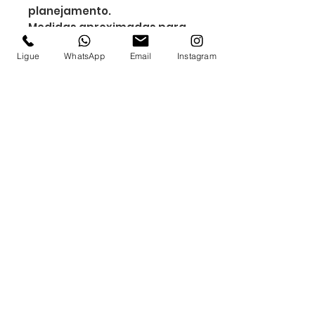
planejamento.
Medidas aproximadas para
gravação (CxL): 28 cm x 20
Ligue
WhatsApp
Email
Instagram
cm
Tamanho total
aproximado (CxL): 28,3 cm x
22,3 cm
Peso aproximado (g): 604
Inscrever-se
PROCURANDO BRINDES ?