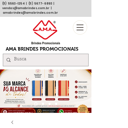
(11)
5563 -1254
| (11)
5677- 6893
|
vendas@amabrindes.com.br
|
amabrindes@amabrindes.com.br
AMA BRINDES PROMOCIONAIS