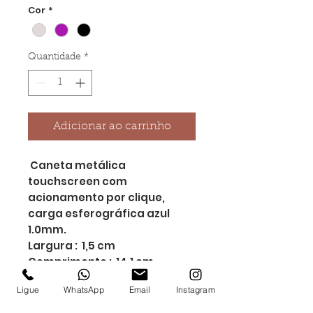
Cor
*
Quantidade
*
Adicionar ao carrinho
Caneta metálica
touchscreen com
acionamento por clique,
carga esferográfica azul
1.0mm.
Largura : 1,5 cm
Comprimento : 14,1 cm
Medidas aproximadas para
Ligue
WhatsApp
Email
Instagram
gravação (CxL): 0,7 cm x 3,5
cm