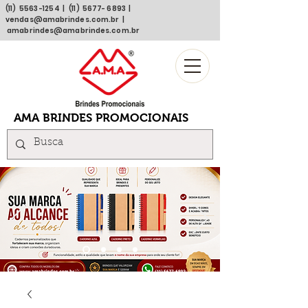
(11)
5563 -1254
| (11)
5677- 6893
|
vendas@amabrindes.com.br
|
amabrindes@amabrindes.com.br
AMA BRINDES PROMOCIONAIS