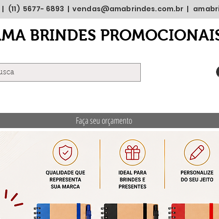
 | (11) 5677- 6893 |
vendas@amabrindes.com.br
|
amabr
AMA BRINDES PROMOCIONAI
Faça seu orçamento