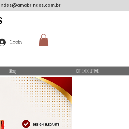
indes@amabrindes.com.br
S
Login
Blog
KIT EXECUTIVE