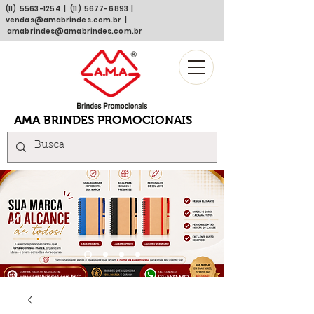
(11)
5563 -1254
| (11)
5677- 6893
|
vendas@amabrindes.com.br
|
amabrindes@amabrindes.com.br
AMA BRINDES PROMOCIONAIS