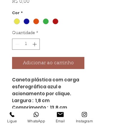
Preço
R$ 0,00
Cor
*
Quantidade
*
Adicionar ao carrinho
Caneta plástica com carga
esferográfica azul e
acionamento por clique.
Largura : 1,8 cm
Comprimento : 13,8 cm
Medidas aproximadas para
gravação (CxL): 5 cm x 0,6
Ligue
WhatsApp
Email
Instagram
cm