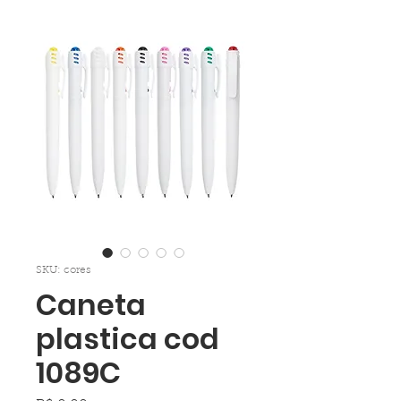
SKU: cores
Caneta
plastica cod
1089C