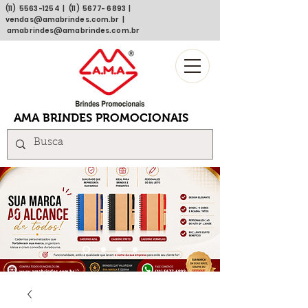
(11)
5563 -1254
| (11)
5677- 6893
|
vendas@amabrindes.com.br
|
amabrindes@amabrindes.com.br
AMA BRINDES PROMOCIONAIS