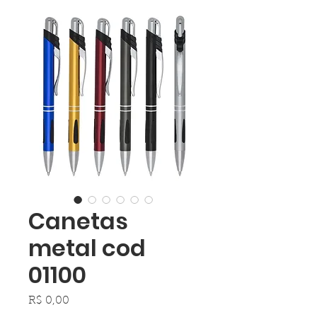
Canetas
metal cod
01100
Preço
R$ 0,00