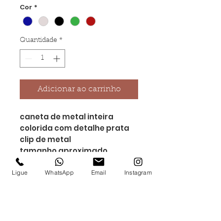
Cor
*
Quantidade
*
Adicionar ao carrinho
caneta de metal inteira
colorida com detalhe prata
clip de metal
tamanho aproximado
14cmx1,2cm
madidas aproximadas para
Ligue
WhatsApp
Email
Instagram
gravação 3cmx0,6 mm