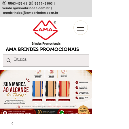
(11)
5563 -1254
| (11)
5677- 6893
|
vendas@amabrindes.com.br
|
amabrindes@amabrindes.com.br
AMA BRINDES PROMOCIONAIS