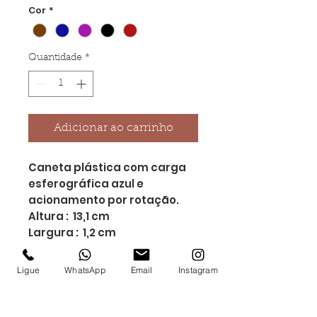
Cor
*
Quantidade
*
Adicionar ao carrinho
Caneta plástica com carga
esferográfica azul e
acionamento por rotação.
Altura : 13,1 cm
Largura : 1,2 cm
Medidas aproximadas para
gravação (CxL): 0,5 cm x 3,5
Ligue
WhatsApp
Email
Instagram
cm
Peso aproximado (g): 6