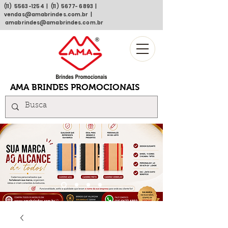
(11)
5563 -1254
| (11)
5677- 6893
|
vendas@amabrindes.com.br
|
amabrindes@amabrindes.com.br
AMA BRINDES PROMOCIONAIS