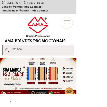
(11)
5563 -1254
| (11)
5677- 6893
|
vendas@amabrindes.com.br
|
amabrindes@amabrindes.com.br
AMA BRINDES PROMOCIONAIS