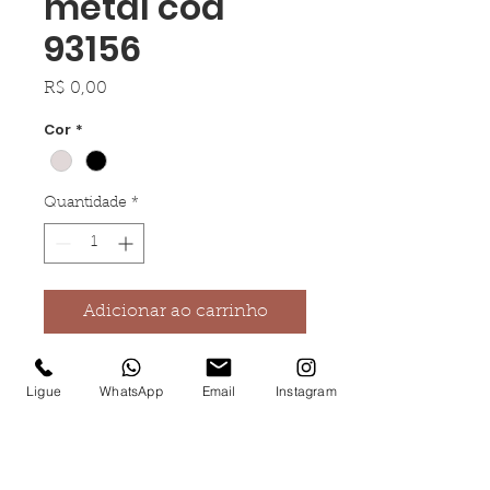
metal cod
93156
Preço
R$ 0,00
Cor
*
Quantidade
*
Adicionar ao carrinho
Chaveiro em c. sintético e
Ligue
WhatsApp
Email
Instagram
metal. Fornecido em caixa
presente. 34 x 70 x 4 mm