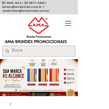
(11)
5563 -1254
| (11)
5677- 6893
|
vendas@amabrindes.com.br
|
amabrindes@amabrindes.com.br
AMA BRINDES PROMOCIONAIS