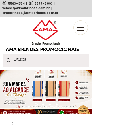
(11)
5563 -1254
| (11)
5677- 6893
|
vendas@amabrindes.com.br
|
amabrindes@amabrindes.com.br
AMA BRINDES PROMOCIONAIS