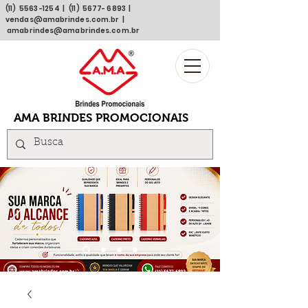
(11)
5563 -1254
| (11)
5677- 6893
|
vendas@amabrindes.com.br
|
amabrindes@amabrindes.com.br
AMA BRINDES PROMOCIONAIS