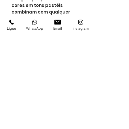
cores em tons pastéis
combinam com qualquer
decoração.
Altura : 10,4 cm
Ligue
WhatsApp
Email
Instagram
Largura : 7 cm
Circunferência : 22,8 cm
Medidas aproximadas para
gravação (CxL): 7 cm x 7 cm
Peso aproximado (g): 32
Inscrever-se