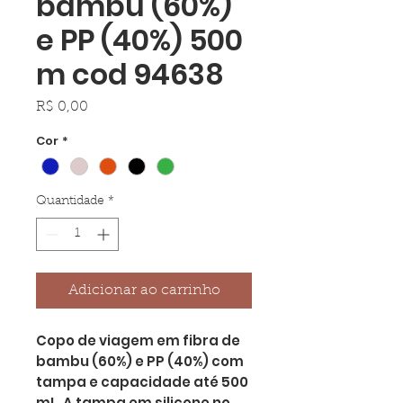
bambu (60%)
e PP (40%) 500
m cod 94638
Preço
R$ 0,00
Cor
*
Quantidade
*
Adicionar ao carrinho
Copo de viagem em fibra de
bambu (60%) e PP (40%) com
tampa e capacidade até 500
mL. A tampa em silicone no