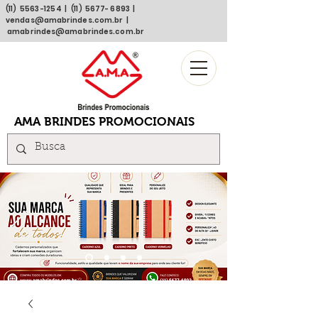
(11)
5563 -1254
| (11)
5677- 6893
|
vendas@amabrindes.com.br
|
amabrindes@amabrindes.com.br
AMA BRINDES PROMOCIONAIS