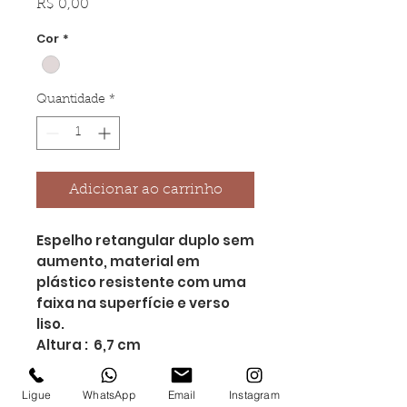
Preço
R$ 0,00
Cor
*
Quantidade
*
Adicionar ao carrinho
Espelho retangular duplo sem
aumento, material em
plástico resistente com uma
faixa na superfície e verso
liso.
Altura : 6,7 cm
Largura : 8,3 cm
Medidas aproximadas para
Ligue
WhatsApp
Email
Instagram