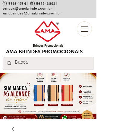
(11)
5563 -1254
| (11)
5677- 6893
|
vendas@amabrindes.com.br
|
amabrindes@amabrindes.com.br
AMA BRINDES PROMOCIONAIS