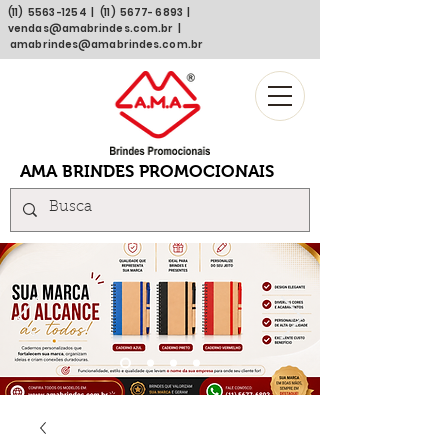
(11)
5563 -1254
| (11)
5677- 6893
|
vendas@amabrindes.com.br
|
amabrindes@amabrindes.com.br
AMA BRINDES PROMOCIONAIS