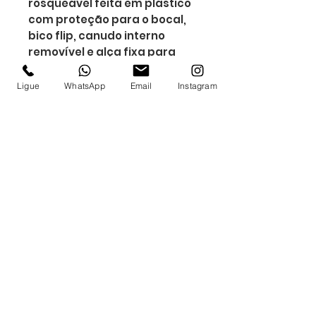
rosqueável feita em plástico
com proteção para o bocal,
bico flip, canudo interno
removível e alça fixa para
transporte.
Altura : 23,5 cm
Ligue
WhatsApp
Email
Instagram
Largura : 8,3 cm
Circunferência : 23,3 cm
Medidas aproximadas para
gravação (CxL): 16 cm x 7 cm
Peso aproximado (g): 303
Inscrever-se