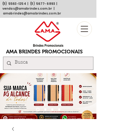
(11)
5563 -1254
| (11)
5677- 6893
|
vendas@amabrindes.com.br
|
amabrindes@amabrindes.com.br
AMA BRINDES PROMOCIONAIS