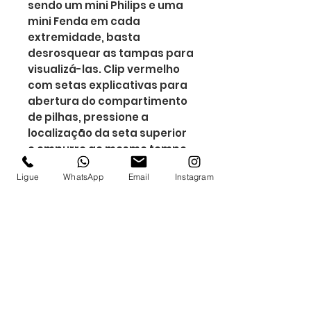
sendo um mini Philips e uma
mini Fenda em cada
extremidade, basta
desrosquear as tampas para
visualizá-las. Clip vermelho
com setas explicativas para
abertura do compartimento
de pilhas, pressione a
localização da seta superior
e empurre ao mesmo tempo
a parte inferior para
Ligue
WhatsApp
Email
Instagram
remoção, necessita de 3
pilhas AAA(não acompanha).
Altura : 12,1 cm
Largura : 4,1 cm
Medidas aproximadas para
gravação (CxL): 1,4 cm x 4,8
cm
Peso aproximado (g): 172