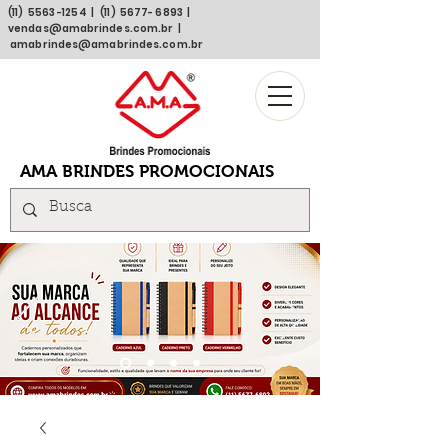
(11)
5563 -1254
| (11)
5677- 6893
|
vendas@amabrindes.com.br
|
amabrindes@amabrindes.com.br
AMA BRINDES PROMOCIONAIS