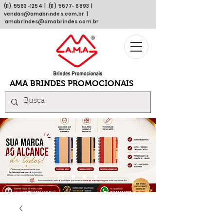
(11)
5563 -1254
| (11)
5677- 6893
|
vendas@amabrindes.com.br
|
amabrindes@amabrindes.com.br
AMA BRINDES PROMOCIONAIS