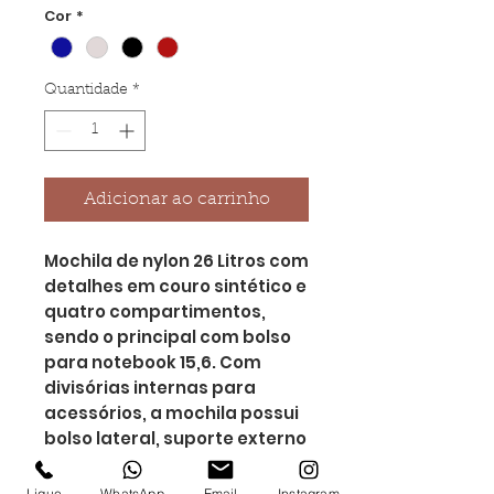
Cor
*
Quantidade
*
Adicionar ao carrinho
Mochila de nylon 26 Litros com
detalhes em couro sintético e
quatro compartimentos,
sendo o principal com bolso
para notebook 15,6. Com
divisórias internas para
acessórios, a mochila possui
bolso lateral, suporte externo
USB e alça para engate em
malas de viagem.
Ligue
WhatsApp
Email
Instagram