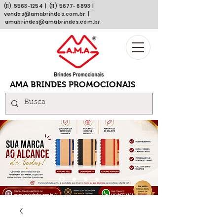
(11)
5563 -1254
| (11)
5677- 6893
|
vendas@amabrindes.com.br
|
amabrindes@amabrindes.com.br
AMA BRINDES PROMOCIONAIS