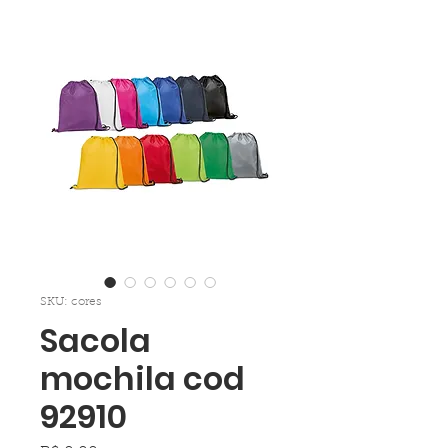
SKU: cores
Sacola
mochila cod
92910